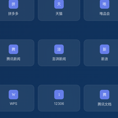
拼多多
天猫
唯品会
腾讯新闻
澎湃新闻
新浪
WPS
12306
腾讯文档