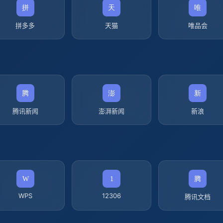
拼多多
天猫
唯品会
腾讯新闻
澎湃新闻
新浪
WPS
12306
腾讯文档