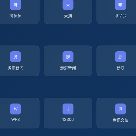
拼多多
天猫
唯品会
腾讯新闻
澎湃新闻
新浪
WPS
12306
腾讯文档