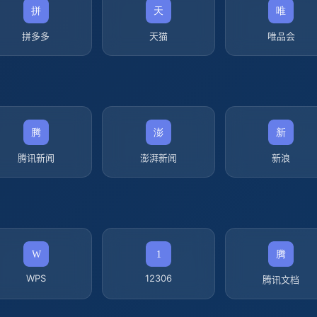
拼多多
天猫
唯品会
腾讯新闻
澎湃新闻
新浪
WPS
12306
腾讯文档