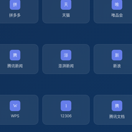
拼多多
天猫
唯品会
腾讯新闻
澎湃新闻
新浪
WPS
12306
腾讯文档