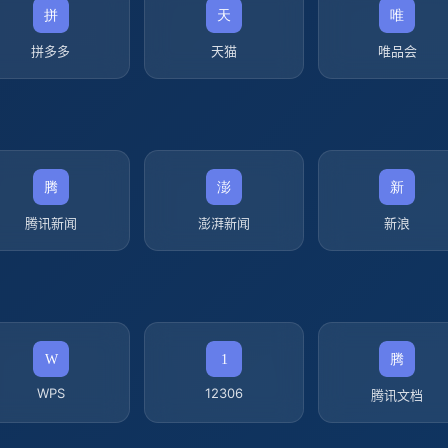
拼多多
天猫
唯品会
腾讯新闻
澎湃新闻
新浪
WPS
12306
腾讯文档