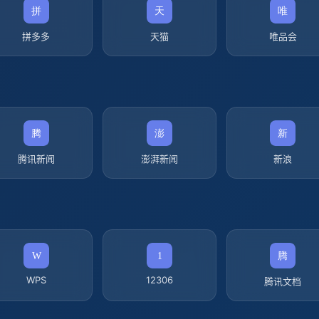
拼多多
天猫
唯品会
腾讯新闻
澎湃新闻
新浪
WPS
12306
腾讯文档