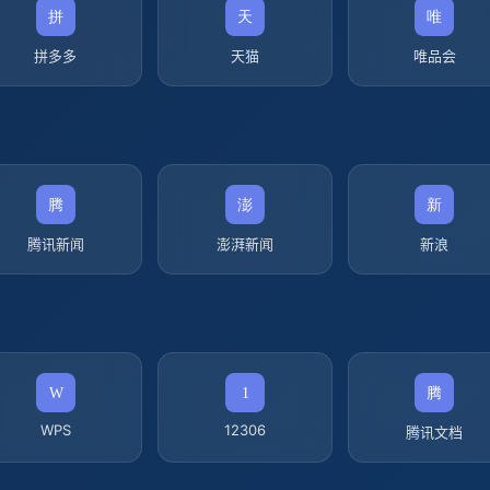
拼多多
天猫
唯品会
腾讯新闻
澎湃新闻
新浪
WPS
12306
腾讯文档