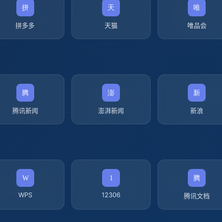
拼多多
天猫
唯品会
腾讯新闻
澎湃新闻
新浪
WPS
12306
腾讯文档