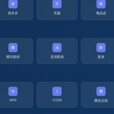
拼多多
天猫
唯品会
腾讯新闻
澎湃新闻
新浪
WPS
12306
腾讯文档