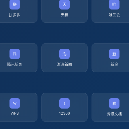
拼多多
天猫
唯品会
腾讯新闻
澎湃新闻
新浪
WPS
12306
腾讯文档