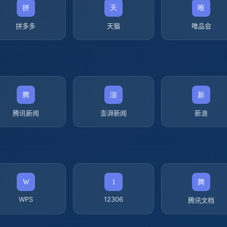
拼多多
天猫
唯品会
腾讯新闻
澎湃新闻
新浪
WPS
12306
腾讯文档