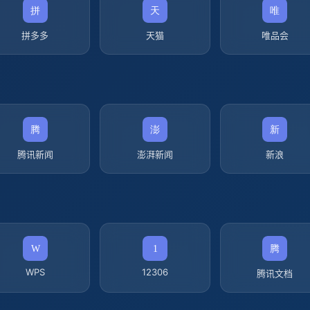
拼多多
天猫
唯品会
腾讯新闻
澎湃新闻
新浪
WPS
12306
腾讯文档