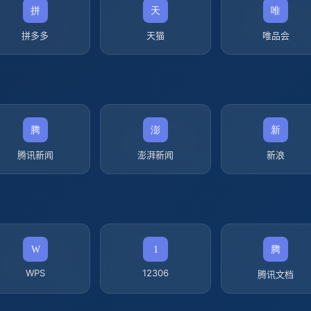
拼多多
天猫
唯品会
腾讯新闻
澎湃新闻
新浪
WPS
12306
腾讯文档