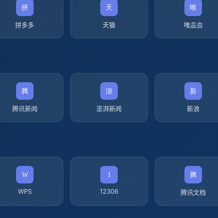
拼多多
天猫
唯品会
腾讯新闻
澎湃新闻
新浪
WPS
12306
腾讯文档