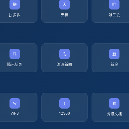
拼多多
天猫
唯品会
腾讯新闻
澎湃新闻
新浪
WPS
12306
腾讯文档