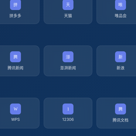
拼多多
天猫
唯品会
腾讯新闻
澎湃新闻
新浪
WPS
12306
腾讯文档