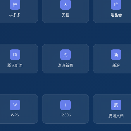
拼多多
天猫
唯品会
腾讯新闻
澎湃新闻
新浪
WPS
12306
腾讯文档