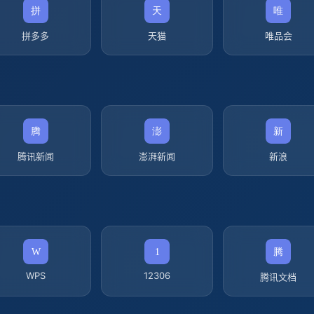
拼多多
天猫
唯品会
腾讯新闻
澎湃新闻
新浪
WPS
12306
腾讯文档